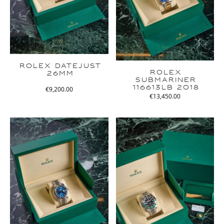
ROLEX DATEJUST
ROLEX
26MM
SUBMARINER
116613LB 2018
€
9,200.00
€
13,450.00