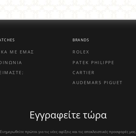
ATCHES
BRANDS
ΙΚΑ ΜΕ ΕΜΑΣ
ROLEX
ΟΙΝΩΝΙΑ
PATEK PHILIPPE
ΕΙΜΑΣΤΕ;
CARTIER
AUDEMARS PIGUET
Εγγραφείτε τώρα
Ενημερωθείτε πρώτοι για τις νέες αφίξεις και τις αποκλειστικές προσφορές μας