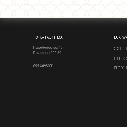
ΤΟ ΚΑΤΑΣΤΗΜΑ
LUX W
Παπαδόπουλου 19,
ΣΧΕΤ
Πανόραμα 552 36
ΕΠΙΚ
694 8693051
ΠΟΥ 