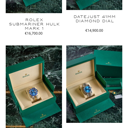
DATEJUST 41MM
ROLEX
DIAMOND DIAL
SUBMARINER HULK
MARK 1
€
14,900.00
€
16,700.00