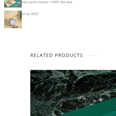
Rolex yacht master 116681 like new
full set 2022
RELATED PRODUCTS