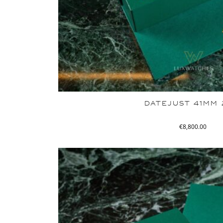
DATEJUST 41MM 
€
8,800.00