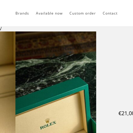
Brands
Available now
Custom order
Contact
w
€
21,0