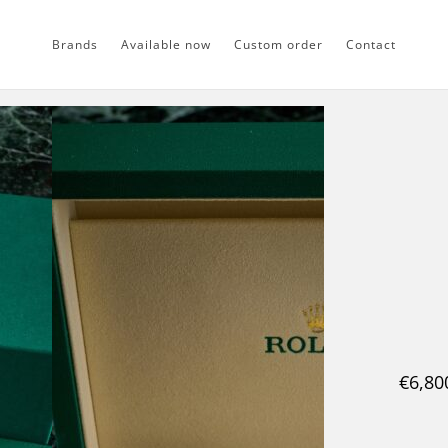
Brands
Available now
Custom order
Contact
€
6,80