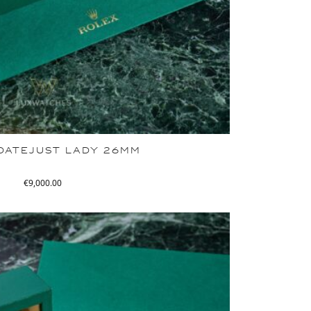
DATEJUST LADY 26MM
€
9,000.00