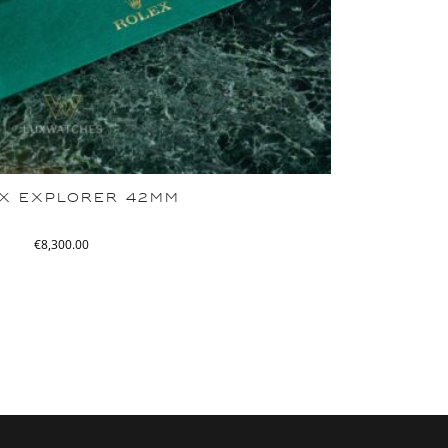
X EXPLORER 42MM
€
8,300.00