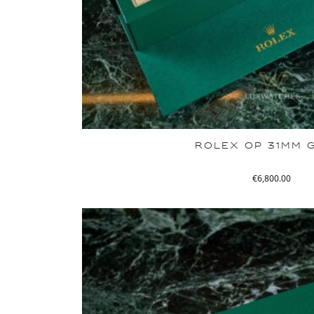
ROLEX OP 31MM 
€
6,800.00