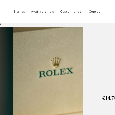
Brands
Available now
Custom order
Contact
w
€
14,7