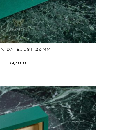
X DATEJUST 26MM
€
9,200.00