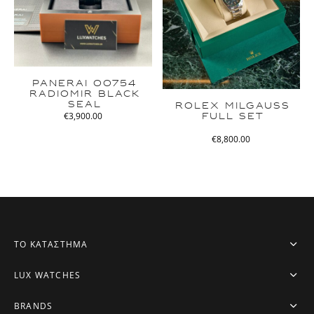
PANERAI 00754
RADIOMIR BLACK
SEAL
ROLEX MILGAUSS
FULL SET
€
3,900.00
€
8,800.00
ΤΟ ΚΑΤΑΣΤΗΜΑ
LUX WATCHES
BRANDS