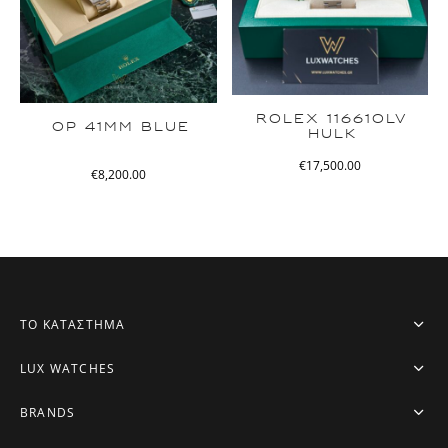
ROLEX 116610LV
OP 41MM BLUE
HULK
€
17,500.00
€
8,200.00
ΤΟ ΚΑΤΑΣΤΗΜΑ
LUX WATCHES
BRANDS