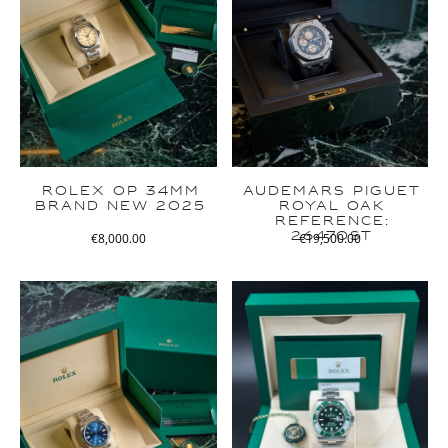
ROLEX OP 34MM
AUDEMARS PIGUET
BRAND NEW 2025
ROYAL OAK
REFERENCE:
26470ST
€
8,000.00
€
19,500.00