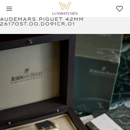
Audemars Piguet 42mm
26170ST.OO.D091CR.01