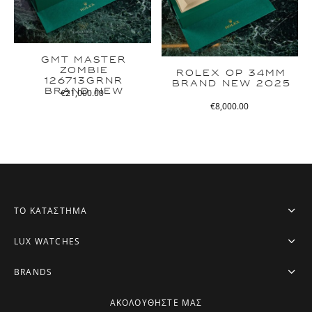
GMT MASTER
ZOMBIE
ROLEX OP 34MM
126713GRNR
BRAND NEW 2025
BRAND NEW
€
21,000.00
€
8,000.00
ΤΟ ΚΑΤΑΣΤΗΜΑ
LUX WATCHES
BRANDS
ΑΚΟΛΟΥΘΗΣΤΕ ΜΑΣ