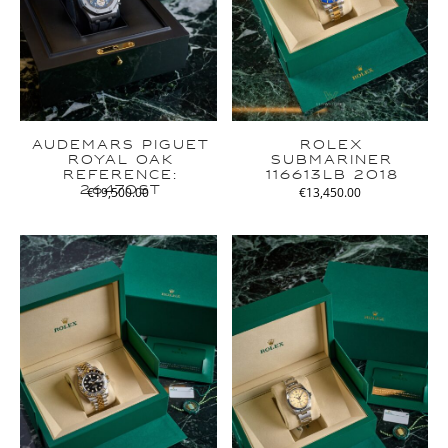
AUDEMARS PIGUET
ROLEX
ROYAL OAK
SUBMARINER
REFERENCE:
116613LB 2018
26470ST
€
19,500.00
€
13,450.00