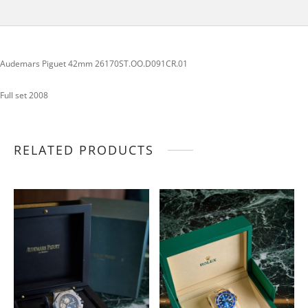
Audemars Piguet 42mm 26170ST.OO.D091CR.01
Full set 2008
RELATED PRODUCTS