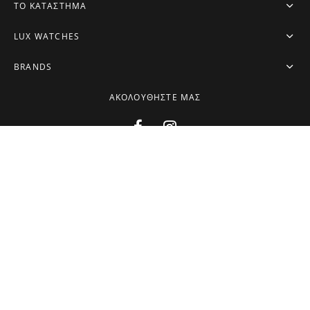
ΤΟ ΚΑΤΑΣΤΗΜΑ
LUX WATCHES
BRANDS
ΑΚΟΛΟΥΘΗΣΤΕ ΜΑΣ
Εγγραφείτε τώρα
Ενημερωθείτε πρώτοι για τις νέες αφίξεις και τις αποκλειστικές
προσφορές μας.
NEWSLETTER